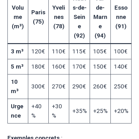
Volu
Yveli
s-de-
de-
Esso
Paris
me
nes
Sein
Marn
nne
(75)
(m³)
(78)
e
e
(91)
(92)
(94)
3 m³
120€
110€
115€
105€
100€
5 m³
180€
160€
170€
150€
140€
10
300€
270€
290€
260€
250€
m³
Urge
+40
+30
+35%
+25%
+20%
nce
%
%
Exemples concrets
: