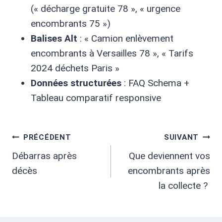
(« décharge gratuite 78 », « urgence
encombrants 75 »)
Balises Alt
: « Camion enlèvement
encombrants à Versailles 78 », « Tarifs
2024 déchets Paris »
Données structurées
: FAQ Schema +
Tableau comparatif responsive
Navigation
PRÉCÉDENT
SUIVANT
Débarras après
Que deviennent vos
De
décès
encombrants après
L’article
la collecte ?