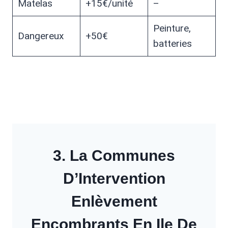
Matelas
+15€/unité
–
Peinture,
Dangereux
+50€
batteries
3. La Communes
D’Intervention
Enlèvement
Encombrants En Ile De