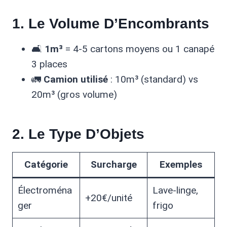
1. Le Volume D’Encombrants
🛋️
1m³
= 4-5 cartons moyens ou 1 canapé
3 places
🚛
Camion utilisé
: 10m³ (standard) vs
20m³ (gros volume)
2. Le Type D’Objets
Catégorie
Surcharge
Exemples
Électroména
Lave-linge,
+20€/unité
ger
frigo