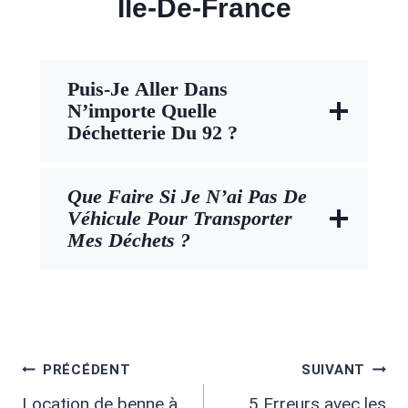
Île-De-France
Puis-Je Aller Dans
N’importe Quelle
Déchetterie Du 92 ?
Que Faire Si Je N’ai Pas De
Véhicule Pour Transporter
Mes Déchets ?
Navigation
PRÉCÉDENT
SUIVANT
Location de benne à
5 Erreurs avec les