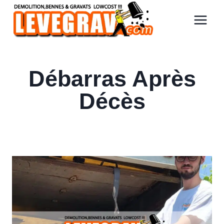
Aller
au
contenu
Débarras Après
Décès